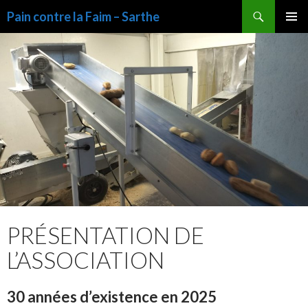
Recherche
Pain contre la Faim – Sarthe
ALLER
MENU
AU
PRINCI
CONTENU
PRÉSENTATION DE
L’ASSOCIATION
30 années d’existence en 2025