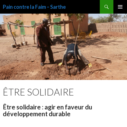
Recherche
Pain contre la Faim – Sarthe
ALLER
MENU
AU
PRINCI
CONTENU
ÊTRE SOLIDAIRE
Être solidaire : agir en faveur du
développement durable